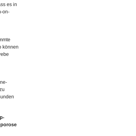
ss es in
n-on-
immte
So können
webe
ine-
 zu
sunden
p-
oporose