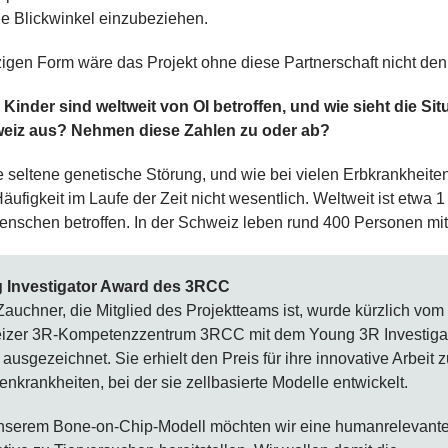
e Blickwinkel einzubeziehen.
tzigen Form wäre das Projekt ohne diese Partnerschaft nicht den
 Kinder sind weltweit von OI betroffen, und wie sieht die Sit
eiz aus? Nehmen diese Zahlen zu oder ab?
ne seltene genetische Störung, und wie bei vielen Erbkrankheite
Häufigkeit im Laufe der Zeit nicht wesentlich. Weltweit ist etwa 1
nschen betroffen. In der Schweiz leben rund 400 Personen mit
 Investigator Award des 3RCC
Zauchner, die Mitglied des Projektteams ist, wurde kürzlich vom
izer 3R-Kompetenzzentrum 3RCC mit dem Young 3R Investiga
ausgezeichnet. Sie erhielt den Preis für ihre innovative Arbeit 
nkrankheiten, bei der sie zellbasierte Modelle entwickelt.
nserem Bone-on-Chip-Modell möchten wir eine humanrelevant