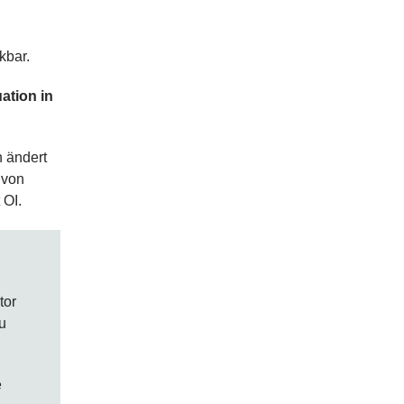
kbar.
uation in
n ändert
 von
 OI.
tor
zu
e