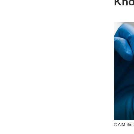
Kno
© AIM Bio