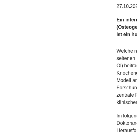
27.10.20
Ein inte
(Osteoge
ist ein 
Welche n
seltenen
OI) beitr
Knocheng
Modell a
Forschung
zentrale 
klinisch
Im folgen
Doktorand
Herausfo