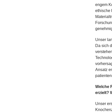
engem Kon
ethische 
Materialt
Forschun
genehmig
Unser lan
Da sich d
verstehen
Technolog
vorhersag
Ansatz en
patienten
Welche F
erzielt?
Unser ers
Knochenze