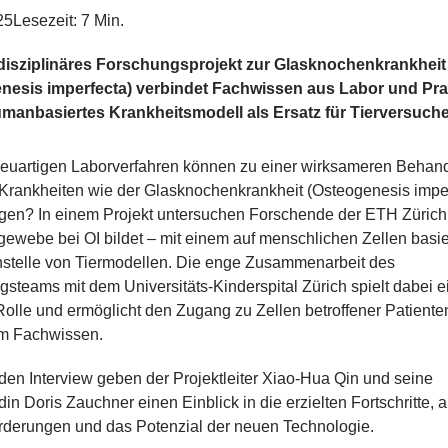
25
Lesezeit: 7 Min.
rdisziplinäres Forschungsprojekt zur Glasknochenkrankheit
nesis imperfecta) verbindet Fachwissen aus Labor und Prax
humanbasiertes Krankheitsmodell als Ersatz für Tierversuche
euartigen Laborverfahren können zu einer wirksameren Behan
 Krankheiten wie der Glasknochenkrankheit (Osteogenesis imper
agen? In einem Projekt untersuchen Forschende der ETH Zürich,
ewebe bei OI bildet – mit einem auf menschlichen Zellen basie
nstelle von Tiermodellen. Die enge Zusammenarbeit des
steams mit dem Universitäts-Kinderspital Zürich spielt dabei e
Rolle und ermöglicht den Zugang zu Zellen betroffener Patiente
em Fachwissen.
den Interview geben der Projektleiter Xiao-Hua Qin und seine
in Doris Zauchner einen Einblick in die erzielten Fortschritte, a
rderungen und das Potenzial der neuen Technologie.