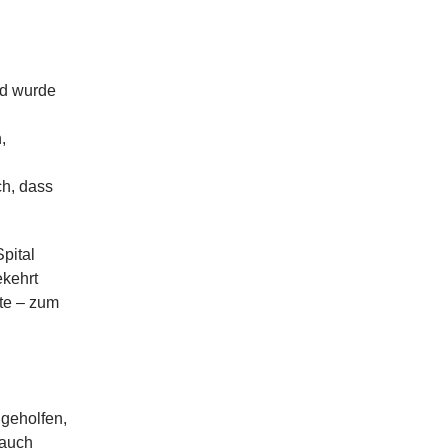
nd wurde
,
h, dass
pital
ekehrt
nte – zum
 geholfen,
 auch