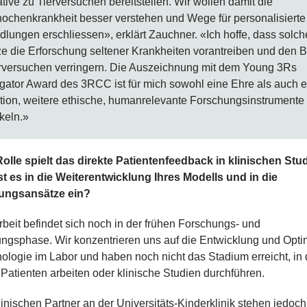
ative zu Tierversuchen bereitstellen. Wir wollen damit die
ochenkrankheit besser verstehen und Wege für personalisierte
lungen erschliessen», erklärt Zauchner. «Ich hoffe, dass solch
e die Erforschung seltener Krankheiten vorantreiben und den B
rversuchen verringern. Die Auszeichnung mit dem Young 3Rs
igator Award des 3RCC ist für mich sowohl eine Ehre als auch 
tion, weitere ethische, humanrelevante Forschungsinstrumente
keln.»
olle spielt das direkte Patientenfeedback in klinischen Stu
st es in die Weiterentwicklung Ihres Modells und in die
ungsansätze ein?
beit befindet sich noch in der frühen Forschungs- und
ungsphase. Wir konzentrieren uns auf die Entwicklung und Opti
ologie im Labor und haben noch nicht das Stadium erreicht, in
t Patienten arbeiten oder klinische Studien durchführen.
inischen Partner an der Universitäts-Kinderklinik stehen jedoch