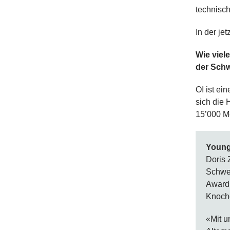
technisch
In der je
Wie viele
der Schw
OI ist ei
sich die 
15’000 Me
Young
Doris 
Schwe
Award 
Knoche
«Mit u