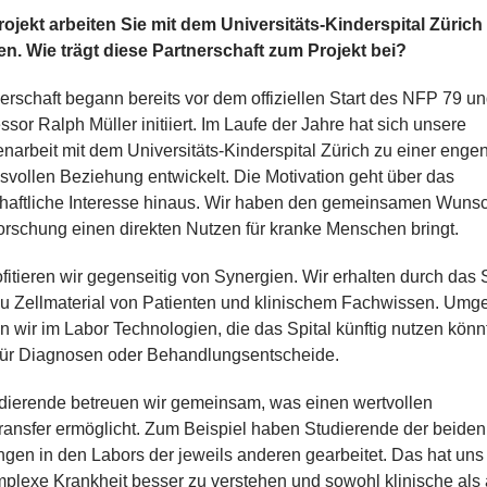
rojekt arbeiten Sie mit dem Universitäts-Kinderspital Zürich
. Wie trägt diese Partnerschaft zum Projekt bei?
erschaft begann bereits vor dem offiziellen Start des NFP 79 u
ssor Ralph Müller initiiert. Im Laufe der Jahre hat sich unsere
rbeit mit dem Universitäts-Kinderspital Zürich zu einer engen
svollen Beziehung entwickelt. Die Motivation geht über das
haftliche Interesse hinaus. Wir haben den gemeinsamen Wunsc
rschung einen direkten Nutzen für kranke Menschen bringt.
fitieren wir gegenseitig von Synergien. Wir erhalten durch das S
u Zellmaterial von Patienten und klinischem Fachwissen. Umg
n wir im Labor Technologien, die das Spital künftig nutzen kön
 für Diagnosen oder Behandlungsentscheide.
dierende betreuen wir gemeinsam, was einen wertvollen
ransfer ermöglicht. Zum Beispiel haben Studierende der beiden
ngen in den Labors der jeweils anderen gearbeitet. Das hat uns
plexe Krankheit besser zu verstehen und sowohl klinische als