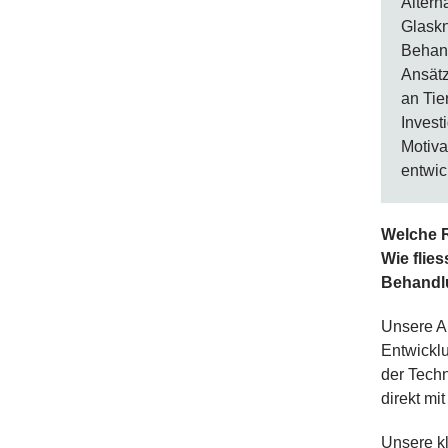
Altern
Glaskn
Behand
Ansätz
an Tie
Invest
Motiva
entwic
Welche R
Wie flies
Behandl
Unsere Ar
Entwickl
der Techn
direkt mi
Unsere kl