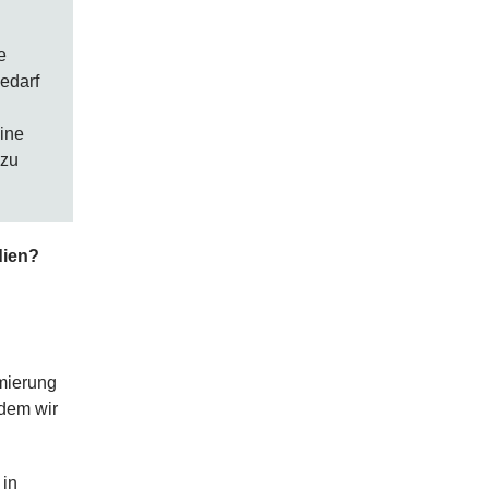
e
edarf
eine
 zu
dien?
mierung
 dem wir
 in