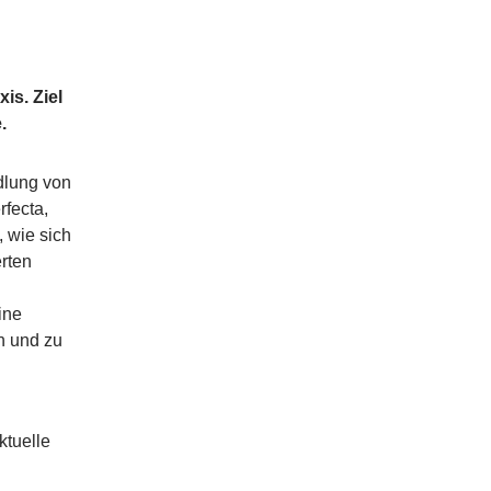
is. Ziel
.
dlung von
fecta,
 wie sich
rten
ine
n und zu
ktuelle