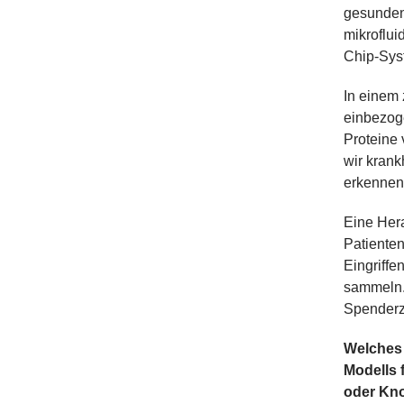
gesunden 
mikroflu
Chip-Syst
In einem 
einbezoge
Proteine
wir kran
erkennen
Eine Hera
Patienten
Eingriffe
sammeln.
Spenderz
Welches 
Modells 
oder Kn