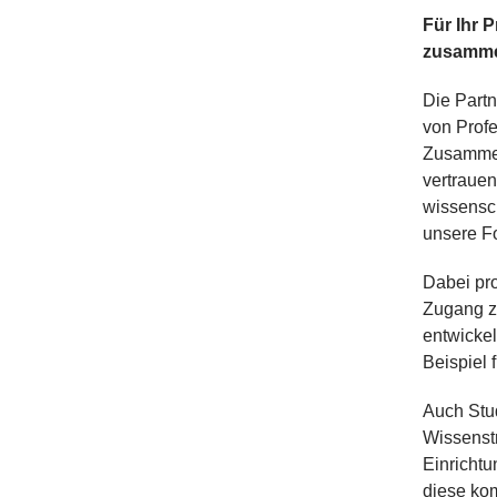
Für Ihr P
zusammen
Die Partn
von Profe
Zusammena
vertrauen
wissensc
unsere Fo
Dabei pro
Zugang z
entwickel
Beispiel
Auch Stu
Wissenst
Einrichtu
diese kom