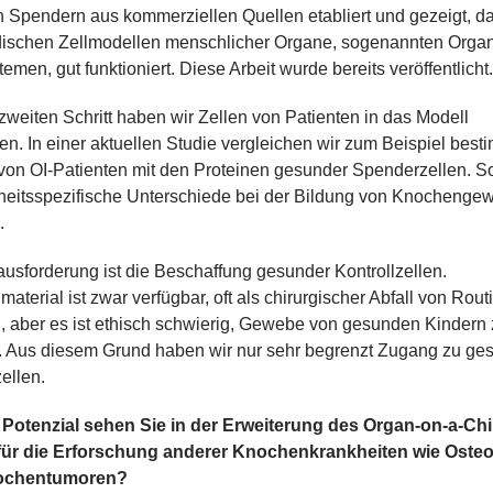
Spendern aus kommerziellen Quellen etabliert und gezeigt, da
idischen Zellmodellen menschlicher Organe, sogenannten Orga
emen, gut funktioniert. Diese Arbeit wurde bereits veröffentlicht
.
zweiten Schritt haben wir Zellen von Patienten in das Modell
n. In einer aktuellen Studie vergleichen wir zum Beispiel best
 von OI-Patienten mit den Proteinen gesunder Spenderzellen. 
kheitsspezifische Unterschiede bei der Bildung von Knochenge
.
usforderung ist die Beschaffung gesunder Kontrollzellen.
material ist zwar verfügbar, oft als chirurgischer Abfall von Rout
n, aber es ist ethisch schwierig, Gewebe von gesunden Kindern
 Aus diesem Grund haben wir nur sehr begrenzt Zugang zu ge
ellen.
Potenzial sehen Sie in der Erweiterung des Organ-on-a-Chi
für die Erforschung anderer Knochenkrankheiten wie Oste
ochentumoren?