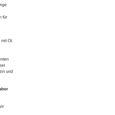
enge
 für
mit OI.
enten
ser
zin und
abor
wir