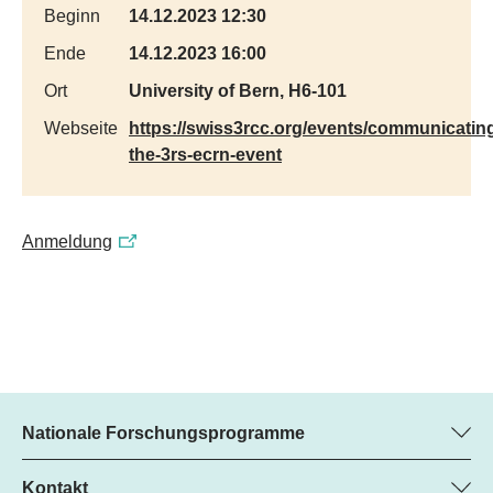
Beginn
14.12.2023 12:30
Ende
14.12.2023 16:00
Ort
University of Bern, H6-101
Webseite
https://swiss3rcc.org/events/communicatin
the-3rs-ecrn-event
Anmeldung
Nationale Forschungsprogramme
Hier finden Sie Informationen zu allen Nationalen
Forschungsprogrammen (NFP):
Kontakt