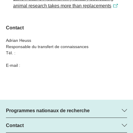
animal research takes more than replacements
Contact
Adrian Heuss
Responsable du transfert de connaissances
Tél. :
E-mail :
Programmes nationaux de recherche
Vous trouverez ici des informations sur tous les Programmes
nationaux de recherche (PNR) :
Contact