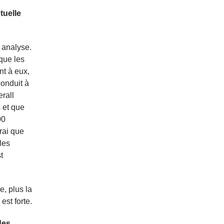
tuelle
 analyse.
que les
nt à eux,
conduit à
rall
 et que
00
rai que
les
t
e, plus la
est forte.
des