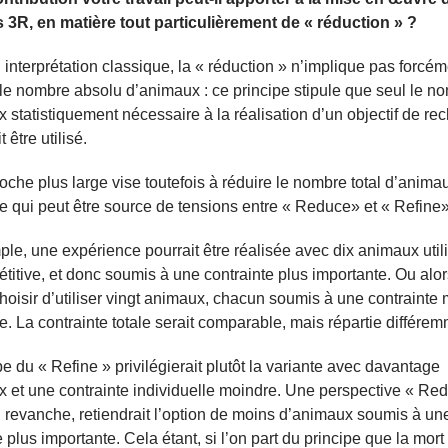
s 3R, en matière tout particulièrement de « réduction » ?
interprétation classique, la « réduction » n’implique pas forcé
le nombre absolu d’animaux : ce principe stipule que seul le n
 statistiquement nécessaire à la réalisation d’un objectif de re
t être utilisé.
che plus large vise toutefois à réduire le nombre total d’anima
 ce qui peut être source de tensions entre « Reduce» et « Refine»
le, une expérience pourrait être réalisée avec dix animaux util
étitive, et donc soumis à une contrainte plus importante. Ou alor
choisir d’utiliser vingt animaux, chacun soumis à une contrainte
e. La contrainte totale serait comparable, mais répartie différem
pe du « Refine » privilégierait plutôt la variante avec davantage
 et une contrainte individuelle moindre. Une perspective « Re
en revanche, retiendrait l’option de moins d’animaux soumis à un
 plus importante. Cela étant, si l’on part du principe que la mort 