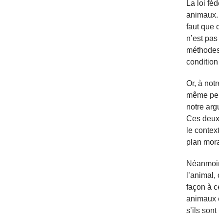
La loi fé
animaux. 
faut que 
n’est pas
méthodes 
condition
Or, à not
même peut
notre arg
Ces deux 
le contex
plan mora
Néanmoins
l’animal, 
façon à c
animaux 
s’ils son