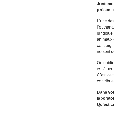
Justemen
présent 
L’une des
l’euthana
juridique
animaux e
contraign
ne sont 
On oubli
est à peu
C’est cett
contribue
Dans vot
laborato
Qu’est-c