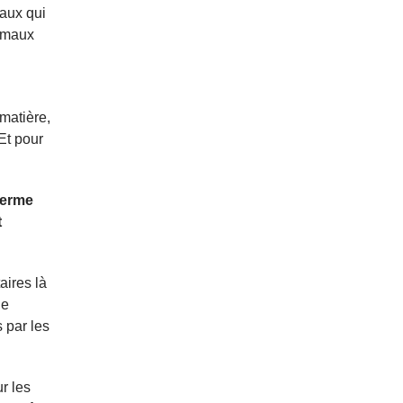
maux qui
nimaux
 matière,
 Et pour
terme
t
aires là
de
 par les
r les