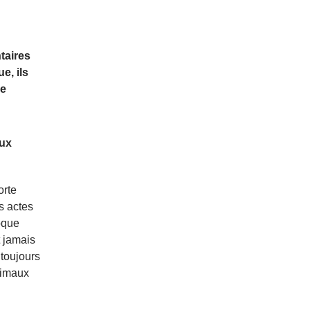
taires
e, ils
le
aux
orte
s actes
voque
 jamais
toujours
nimaux