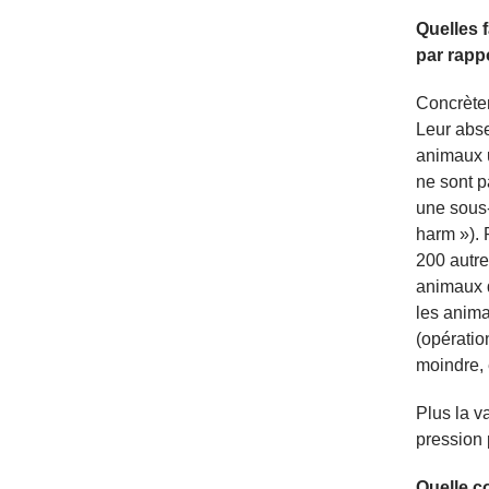
Quelles 
par rapp
Concrètem
Leur abse
animaux u
ne sont p
une sous-
harm »). 
200 autre
animaux d
les anima
(opératio
moindre, 
Plus la v
pression 
Quelle co