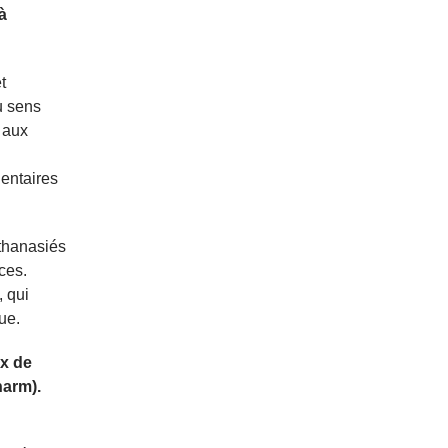
à
t
u sens
 aux
entaires
thanasiés
ces.
, qui
ue.
ux de
harm).