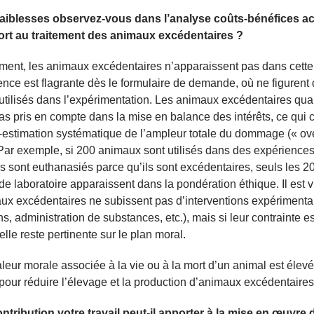
faiblesses observez-vous dans l’analyse coûts-bénéfices ac
ort au traitement des animaux excédentaires ?
ent, les animaux excédentaires n’apparaissent pas dans cette
nce est flagrante dès le formulaire de demande, où ne figurent 
tilisés dans l’expérimentation. Les animaux excédentaires qua
as pris en compte dans la mise en balance des intérêts, ce qui 
estimation systématique de l’ampleur totale du dommage (« ove
Par exemple, si 200 animaux sont utilisés dans des expériences
s sont euthanasiés parce qu’ils sont excédentaires, seuls les 2
e laboratoire apparaissent dans la pondération éthique. Il est v
ux excédentaires ne subissent pas d’interventions expérimenta
ns, administration de substances, etc.), mais si leur contrainte es
elle reste pertinente sur le plan moral.
aleur morale associée à la vie ou à la mort d’un animal est élevé
pour réduire l’élevage et la production d’animaux excédentaires 
ntribution votre travail peut-il apporter à la mise en œuvre 