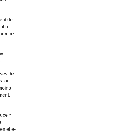
ment de
ombre
cherche
ux
.
isés de
s, on
 moins
ment.
duce »
e
en elle-