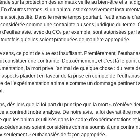
dérale sur la protection des animaux veille au bien-être et à la di
En d’autres termes, si un animal est excessivement instrumental
cela soit justifié. Dans le même temps pourtant, l’euthanasie d’
 considérée comme une contrainte au sens juridique du terme. 
d’euthanasie, avec du CO₂ par exemple, sont autorisées par la 
 toutefois qu’elles soient pratiquées de manière appropriée.
re sens, ce point de vue est insuffisant. Premièrement, l’euthanas
 constituer une contrainte. Deuxièmement, et c’est là le point 
umentation, la mort prive l’animal de quelque chose : du reste de
aspects plaident en faveur de la prise en compte de l’euthana
te de l’expérimentation animale comme un dommage pertinent s
l.
, dès lors que la loi part du principe que la mort « n’enlève rie
cela contredit notre analyse. De notre avis, la loi devrait être mo
e que les animaux utilisés dans le cadre d’expérimentations et l
excédentaires soient considérés comme soumis à une contrain
t « seulement » euthanasiés de façon appropriée.