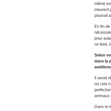
même est 
meurent 
pourrait a
En fin de
nécessair
pour auta
ce faire,
Selon vo
dans la p
améliore
Il serait
où cela n
perfectio
animaux 
Dans le m