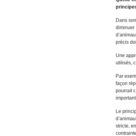
principe
Dans son 
diminuer 
d’animaux
précis doi
Une appro
utilisés,
Par exemp
façon rép
pourrait 
important
Le princi
d’animaux
stricte, 
contrainte