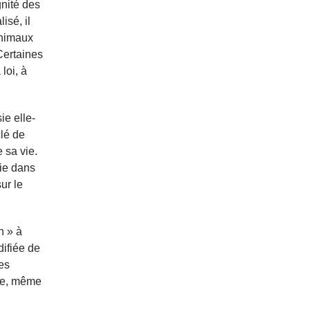
gnité des
isé, il
animaux
Certaines
loi, à
ie elle-
clé de
 sa vie.
sie dans
ur le
n » à
difiée de
es
te, même