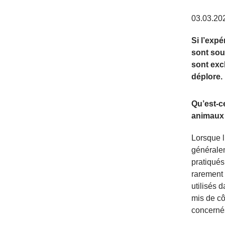
03.03.20
Si l’exp
sont souv
sont exc
déplore.
Qu’est-c
animaux 
Lorsque l
généralem
pratiqués
rarement 
utilisés 
mis de cô
concerné