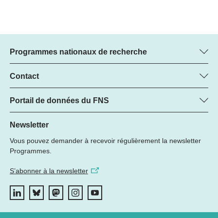
Programmes nationaux de recherche
Vous trouverez ici des informations sur tous les Programmes
nationaux de recherche (PNR) :
Contact
Manager du programme
Tous les PNR
Dr. Marjory Hunt, FNS
Portail de données du FNS
Tél.: +
Vous trouverez ici la liste complète des projets de recherche du
22
PNR 79 et les subsides soutenus par le FNS.
Newsletter
E-mail:
Vous pouvez demander à recevoir régulièrement la newsletter
Recherche de projets
Programmes.
S’abonner à la newsletter