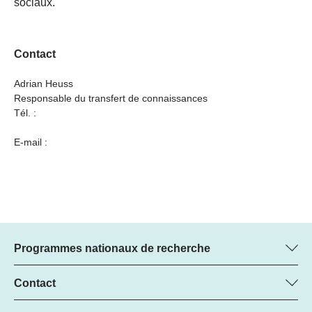
sociaux.
Contact
Adrian Heuss
Responsable du transfert de connaissances
Tél. :
E-mail :
Programmes nationaux de recherche
Vous trouverez ici des informations sur tous les Programmes
nationaux de recherche (PNR) :
Contact
Manager du programme
Tous les PNR