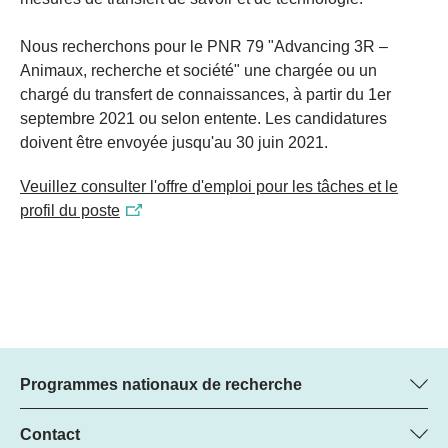
Nous recherchons pour le PNR 79 "Advancing 3R –
Animaux, recherche et société" une chargée ou un
chargé du transfert de connaissances, à partir du 1er
septembre 2021 ou selon entente. Les candidatures
doivent être envoyée jusqu'au 30 juin 2021.
Veuillez consulter l'offre d'emploi pour les tâches et le
profil du poste
Programmes nationaux de recherche
Vous trouverez ici des informations sur tous les Programmes
nationaux de recherche (PNR) :
Contact