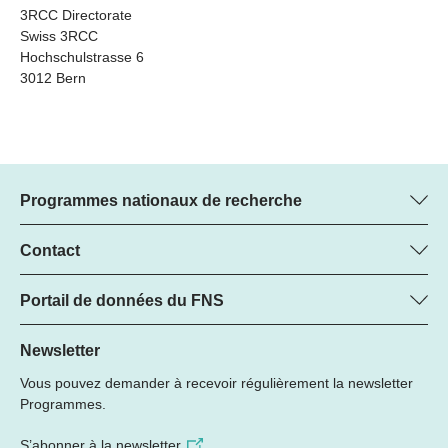
3RCC Directorate
Swiss 3RCC
Hochschulstrasse 6
3012 Bern
Programmes nationaux de recherche
Vous trouverez ici des informations sur tous les Programmes
nationaux de recherche (PNR) :
Contact
Manager du programme
Tous les PNR
Dr. Marjory Hunt, FNS
Portail de données du FNS
Tél.: +
Vous trouverez ici la liste complète des projets de recherche du
22
PNR 79 et les subsides soutenus par le FNS.
Newsletter
E-mail:
Vous pouvez demander à recevoir régulièrement la newsletter
Recherche de projets
Programmes.
S’abonner à la newsletter