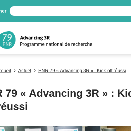
her
ccueil
Actuel
PNR 79 « Advancing 3R » : Kick-off réussi
 79 « Advancing 3R » : Ki
réussi