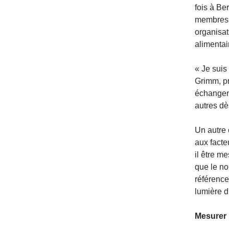
fois à Be
membres d
organisat
alimentai
« Je suis
Grimm, pr
échangent
autres dè
Un autre 
aux fact
il être me
que le no
référence
lumière d
Mesurer 