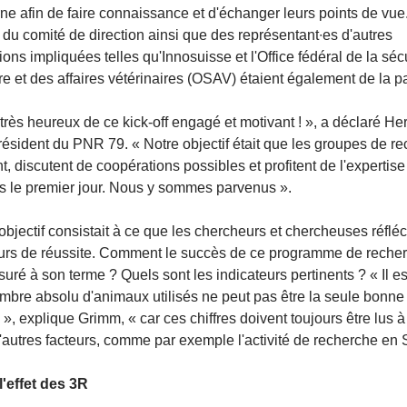
rne afin de faire connaissance et d'échanger leurs points de vue
u comité de direction ainsi que des représentant∙es d'autres
ions impliquées telles qu'Innosuisse et l'Office fédéral de la séc
re et des affaires vétérinaires (OSAV) étaient également de la pa
 très heureux de ce kick-off engagé et motivant ! », a déclaré He
ésident du PNR 79. « Notre objectif était que les groupes de r
, discutent de coopérations possibles et profitent de l'expertis
s le premier jour. Nous y sommes parvenus ».
objectif consistait à ce que les chercheurs et chercheuses réflé
eurs de réussite. Comment le succès de ce programme de recher
suré à son terme ? Quels sont les indicateurs pertinents ? « Il est
mbre absolu d'animaux utilisés ne peut pas être la seule bonne
 », explique Grimm, « car ces chiffres doivent toujours être lus à
'autres facteurs, comme par exemple l'activité de recherche en 
l'effet des 3R