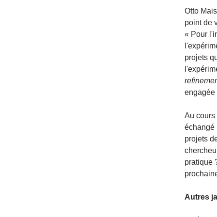
Otto Mais
point de 
« Pour l'
l'expérim
projets q
l'expérim
refineme
engagée 
Au cours 
échangé l
projets d
chercheur
pratique 
prochaine
Autres j