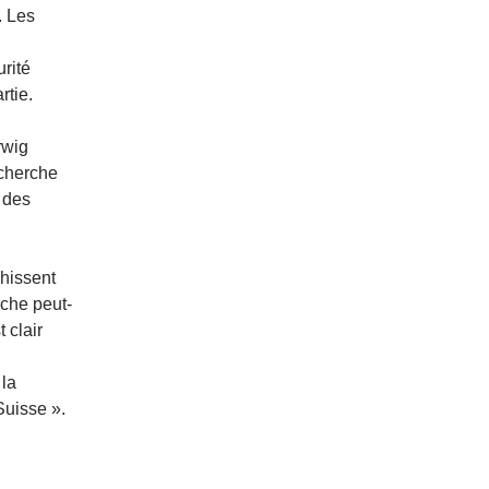
. Les
urité
rtie.
rwig
echerche
e des
chissent
che peut-
 clair
 la
Suisse ».