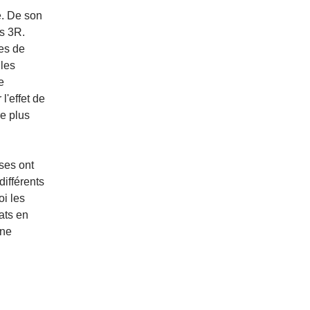
é. De son
es 3R.
res de
 les
e
l'effet de
re plus
ses ont
différents
oi les
ats en
une