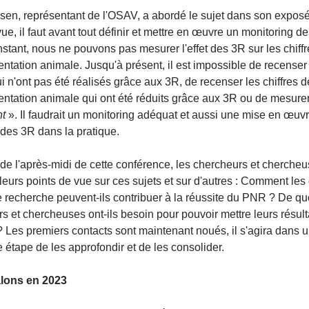
sen, représentant de l'OSAV, a abordé le sujet dans son expos
vue, il faut avant tout définir et mettre en œuvre un monitoring d
instant, nous ne pouvons pas mesurer l'effet des 3R sur les chiff
entation animale. Jusqu'à présent, il est impossible de recenser
ui n'ont pas été réalisés grâce aux 3R, de recenser les chiffres d
entation animale qui ont été réduits grâce aux 3R ou de mesurer 
nt
». Il faudrait un monitoring adéquat et aussi une mise en œuv
des 3R dans la pratique.
de l'après-midi de cette conférence, les chercheurs et chercheu
eurs points de vue sur ces sujets et sur d'autres : Comment les 
e recherche peuvent-ils contribuer à la réussite du PNR ? De qu
s et chercheuses ont-ils besoin pour pouvoir mettre leurs résult
? Les premiers contacts sont maintenant noués, il s'agira dans 
 étape de les approfondir et de les consolider.
alons en 2023